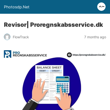
Photosdp.Net
Revisor| Proregnskabsservice.dk
FlowTrack
7 months ago