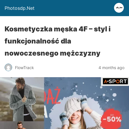
Photosdp.Net
Kosmetyczka męska 4F – styl i
funkcjonalność dla
nowoczesnego mężczyzny
FlowTrack
4 months ago