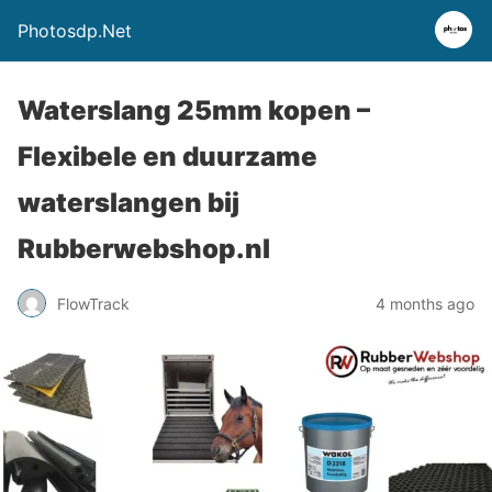
Photosdp.Net
Waterslang 25mm kopen –
Flexibele en duurzame
waterslangen bij
Rubberwebshop.nl
FlowTrack
4 months ago