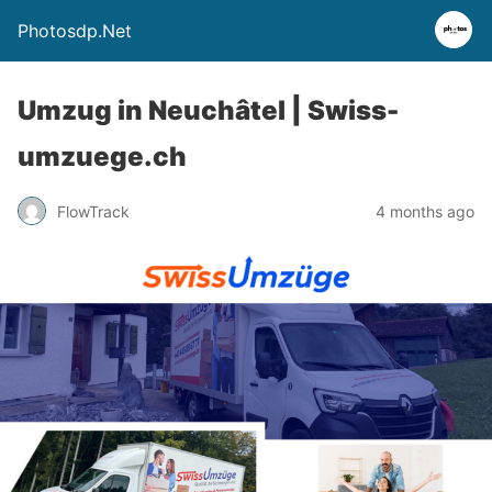
Photosdp.Net
Umzug in Neuchâtel | Swiss-
umzuege.ch
FlowTrack
4 months ago