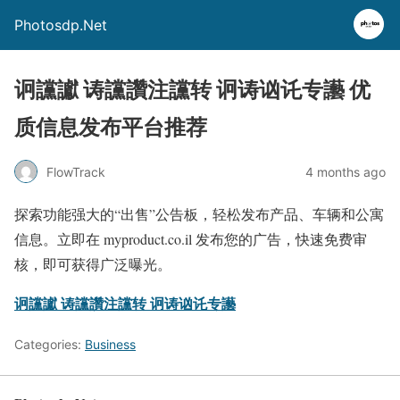
Photosdp.Net
诇讜讞 诪讜讚注讜转 诇诪讻讬专讛 优
质信息发布平台推荐
FlowTrack
4 months ago
探索功能强大的“出售”公告板，轻松发布产品、车辆和公寓
信息。立即在 myproduct.co.il 发布您的广告，快速免费审
核，即可获得广泛曝光。
诇讜讞 诪讜讚注讜转 诇诪讻讬专讛
Categories:
Business