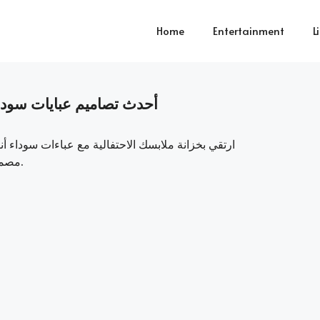
Home
Entertainment
L
أحدث تصاميم عبايات سوداء أ
ارتقي بخزانة ملابسك الاحتفالية مع عباءات سوداء أن
couture365.net، مصممة لجعل احتفالاتك لا تُنسى وأنيقة.