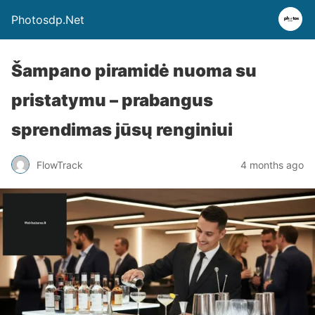
Photosdp.Net
Šampano piramidė nuoma su
pristatymu – prabangus
sprendimas jūsų renginiui
FlowTrack
4 months ago