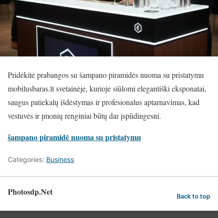
Pridėkite prabangos su šampano piramidės nuoma su pristatymu
mobilusbaras.lt svetainėje, kurioje siūlomi elegantiški eksponatai,
saugus patiekalų išdėstymas ir profesionalus aptarnavimas, kad
vestuvės ir įmonių renginiai būtų dar įspūdingesni.
šampano piramidė nuoma su pristatymu
Categories:
Business
Photosdp.Net
Back to top